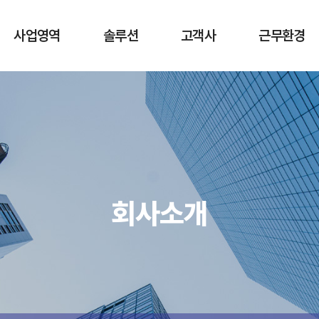
사업영역
솔루션
고객사
근무환경
네트워크 컨설팅 및
엔터프라이즈
고객사
복리후생
구축
네트워크
회사소식
네트워크 구축 대행
보안 네트워크
네트워크 공사
IoT 보안 솔루션
네트워크 유지보수
지능형 케이블
회사소개
CCTV 및 출입통제