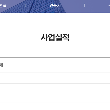
 연혁
인증서
사업실적
체