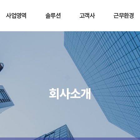
사업영역
솔루션
고객사
근무환경
네트워크 컨설팅 및
엔터프라이즈
고객사
복리후생
구축
네트워크
회사소식
네트워크 구축 대행
보안 네트워크
네트워크 공사
IoT 보안 솔루션
네트워크 유지보수
지능형 케이블
회사소개
CCTV 및 출입통제