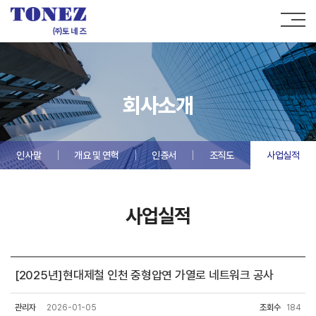
회사소개
인사말
개요 및 연혁
인증서
조직도
사업실적
사업실적
[2025년]현대제철 인천 중형압연 가열로 네트워크 공사
관리자
2026-01-05
조회수
184