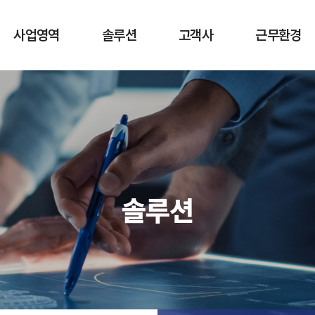
사업영역
솔루션
고객사
근무환경
네트워크 컨설팅 및
엔터프라이즈
고객사
복리후생
구축
네트워크
회사소식
네트워크 구축 대행
보안 네트워크
네트워크 공사
IoT 보안 솔루션
네트워크 유지보수
지능형 케이블
솔루션
CCTV 및 출입통제