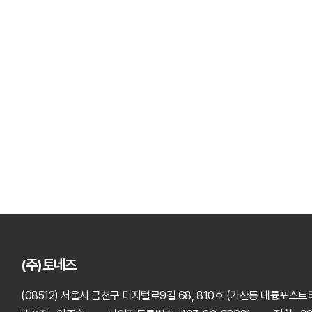
(주)토네즈
(08512) 서울시 금천구 디지털로9길 68, 810호 (가산동 대륭포스트