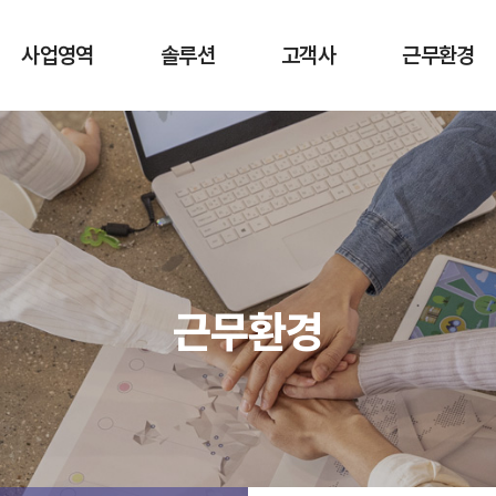
사업영역
솔루션
고객사
근무환경
네트워크 컨설팅 및
엔터프라이즈
고객사
복리후생
구축
네트워크
회사소식
네트워크 구축 대행
보안 네트워크
네트워크 공사
IoT 보안 솔루션
네트워크 유지보수
지능형 케이블
근무환경
CCTV 및 출입통제